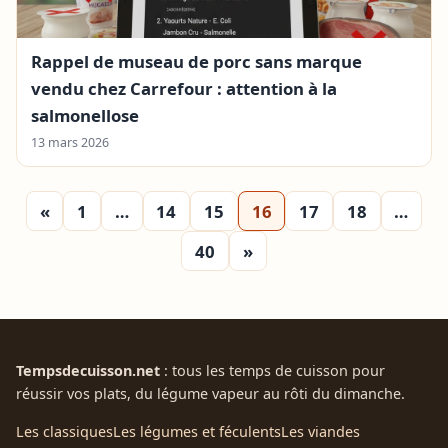
Rappel de museau de porc sans marque
vendu chez Carrefour : attention à la
salmonellose
13 mars 2026
«
1
…
14
15
16
17
18
…
40
»
Tempsdecuisson.net
: tous les temps de cuisson pour
réussir vos plats, du légume vapeur au rôti du dimanche.
Les classiques
Les légumes et féculents
Les viandes