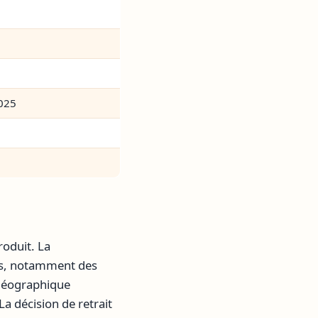
025
roduit. La
nts, notamment des
 géographique
a décision de retrait