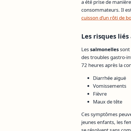
a été prise de manière
consommateurs. Il es
cuisson d’un rôti de
Les risques lié
Les
salmonelles
sont 
des troubles gastro-i
72 heures après la co
Diarrhée aiguë
Vomissements
Fièvre
Maux de tête
Ces symptômes peuvent
jeunes enfants, les f
se résolvent sans com