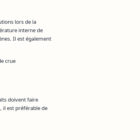
utions lors de la
érature interne de
ènes. Il est également
de crue
ts doivent faire
 il est préférable de