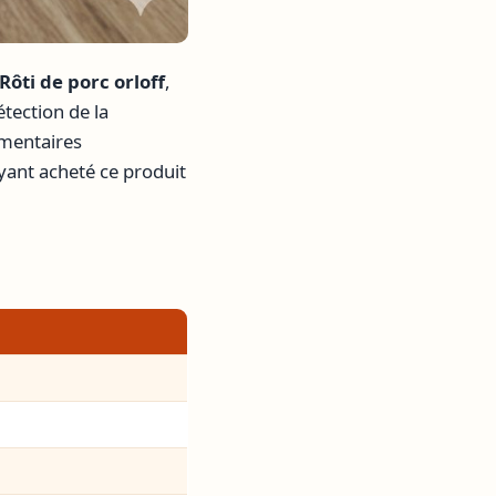
Rôti de porc orloff
,
étection de la
imentaires
yant acheté ce produit