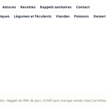
Astuces
Recettes
Rappels sanitaires
Contact
siques
Légumes et féculents
Viandes
Poissons
Desser
its
› Rappel du Rôti de porc Orloff sans marque vendu chez Carrefou