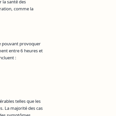
r la santé des
ration, comme la
ne pouvant provoquer
ent entre 6 heures et
ncluent :
rables telles que les
. La majorité des cas
si des symptômes