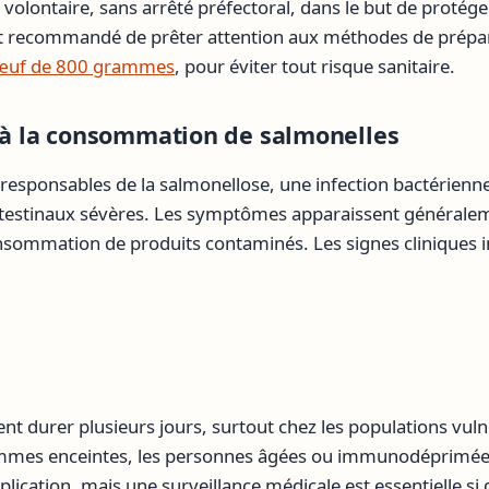
 volontaire, sans arrêté préfectoral, dans le but de protége
t recommandé de prêter attention aux méthodes de prépa
 bœuf de 800 grammes
, pour éviter tout risque sanitaire.
s à la consommation de salmonelles
responsables de la salmonellose, une infection bactérien
ntestinaux sévères. Les symptômes apparaissent généralem
nsommation de produits contaminés. Les signes cliniques i
 durer plusieurs jours, surtout chez les populations vulné
emmes enceintes, les personnes âgées ou immunodéprimées
plication, mais une surveillance médicale est essentielle 