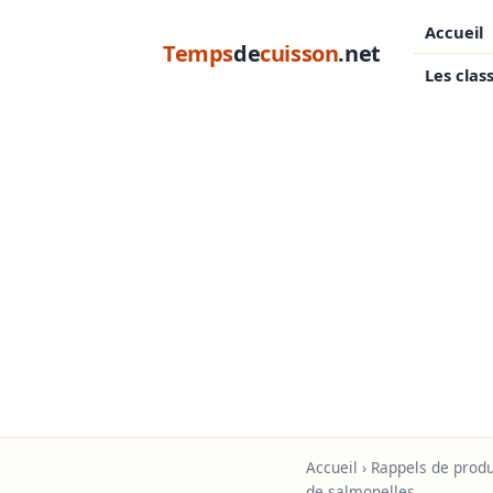
Accueil
Temps
de
cuisson
.net
Les clas
Accueil
›
Rappels de produ
de salmonelles