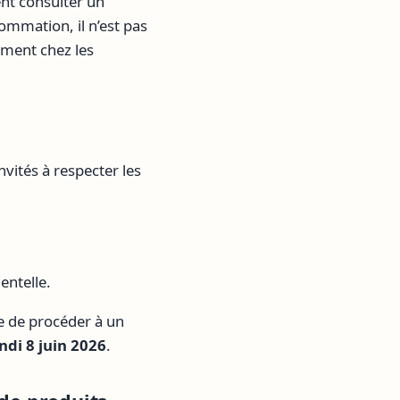
nt consulter un
ommation, il n’est pas
amment chez les
nvités à respecter les
entelle.
e de procéder à un
ndi 8 juin 2026
.