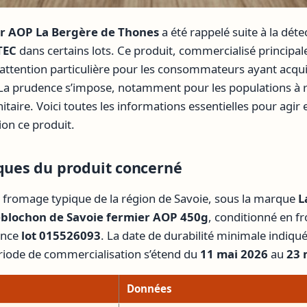
r AOP La Bergère de Thones
a été rappelé suite à la déte
TEC
dans certains lots. Ce produit, commercialisé principal
 attention particulière pour les consommateurs ayant acqui
 La prudence s’impose, notamment pour les populations à ri
itaire. Voici toutes les informations essentielles pour agir
ion ce produit.
iques du produit concerné
 fromage typique de la région de Savoie, sous la marque
L
blochon de Savoie fermier AOP 450g
, conditionné en f
rence
lot 015526093
. La date de durabilité minimale indiqué
ériode de commercialisation s’étend du
11 mai 2026
au
23 
Données