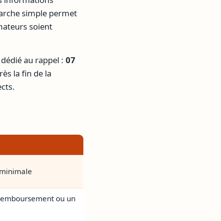
arche simple permet
mmateurs soient
 dédié au rappel :
07
s la fin de la
cts.
é minimale
n remboursement ou un