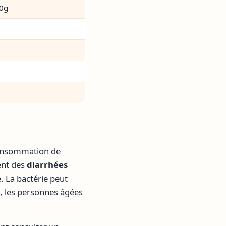
50g
consommation de
ent des
diarrhées
. La bactérie peut
, les personnes âgées