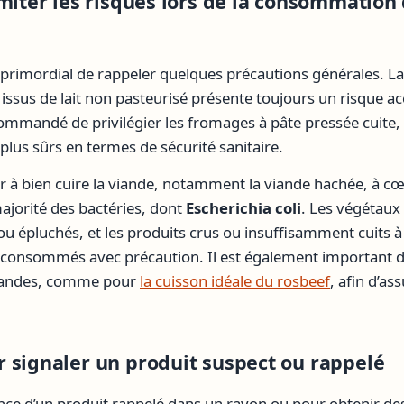
imiter les risques lors de la consommation
est primordial de rappeler quelques précautions générales.
s issus de lait non pasteurisé présente toujours un risque 
ecommandé de privilégier les fromages à pâte pressée cuit
 plus sûrs en termes de sécurité sanitaire.
er à bien cuire la viande, notamment la viande hachée, à cœ
ajorité des bactéries, dont
Escherichia coli
. Les végétaux
u épluchés, et les produits crus ou insuffisamment cuits à
u consommés avec précaution. Il est également important de
viandes, comme pour
la cuisson idéale du rosbeef
, afin d’as
 signaler un produit suspect ou rappelé
ence d’un produit rappelé dans un rayon ou pour obtenir de