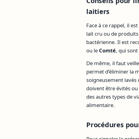
Conseils pour l
laitiers
Face à ce rappel, il 
lait cru ou de produit
bactérienne. Il est r
ou le
Comté
, qui sont
De même, il faut veill
permet d’éliminer la m
soigneusement lavés o
doivent être évités o
des autres types de 
alimentaire.
Procédures pour
Pour signaler la prés