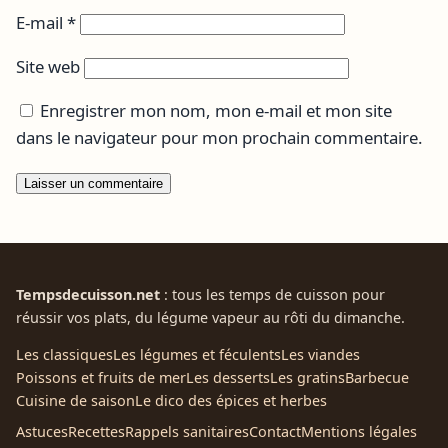
E-mail
*
Site web
Enregistrer mon nom, mon e-mail et mon site
dans le navigateur pour mon prochain commentaire.
Tempsdecuisson.net
: tous les temps de cuisson pour
réussir vos plats, du légume vapeur au rôti du dimanche.
Les classiques
Les légumes et féculents
Les viandes
Poissons et fruits de mer
Les desserts
Les gratins
Barbecue
Cuisine de saison
Le dico des épices et herbes
Astuces
Recettes
Rappels sanitaires
Contact
Mentions légales