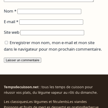
Nom
*
E-mail
*
Site web
Enregistrer mon nom, mon e-mail et mon site
dans le navigateur pour mon prochain commentaire.
Tempsdecuisson.net
: tous les temps de cuisson pour
réussir vos plats, du légume vapeur au rôti du dimanche.
Les classiques
Les légumes et féculents
Les viandes
Poissons et fruits de mer
Les desserts
Les gratins
Barbecue