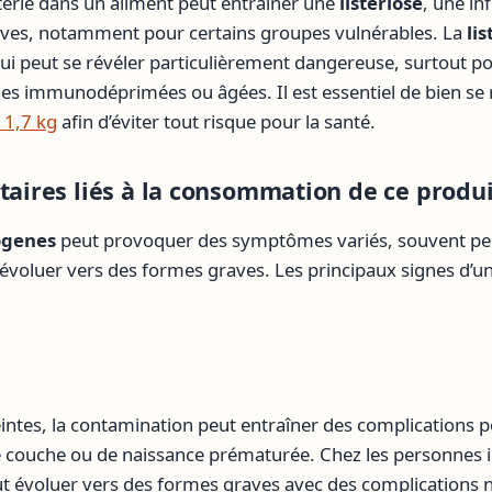
térie dans un aliment peut entraîner une
listériose
, une in
ves, notamment pour certains groupes vulnérables. La
lis
ui peut se révéler particulièrement dangereuse, surtout 
nes immunodéprimées ou âgées. Il est essentiel de bien se 
 1,7 kg
afin d’éviter tout risque pour la santé.
itaires liés à la consommation de ce produi
ogenes
peut provoquer des symptômes variés, souvent peu
voluer vers des formes graves. Les principaux signes d’une
ntes, la contamination peut entraîner des complications p
se couche ou de naissance prématurée. Chez les personn
peut évoluer vers des formes graves avec des complications