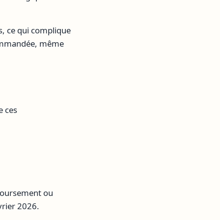
es, ce qui complique
recommandée, même
e ces
emboursement ou
vrier 2026.