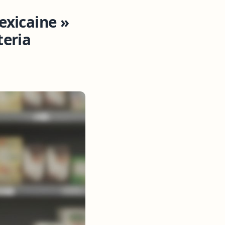
exicaine »
teria