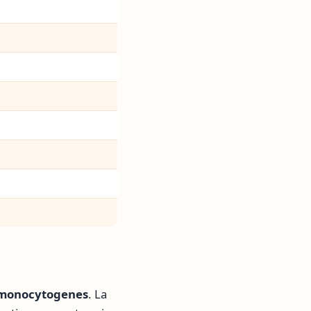
a monocytogenes
. La