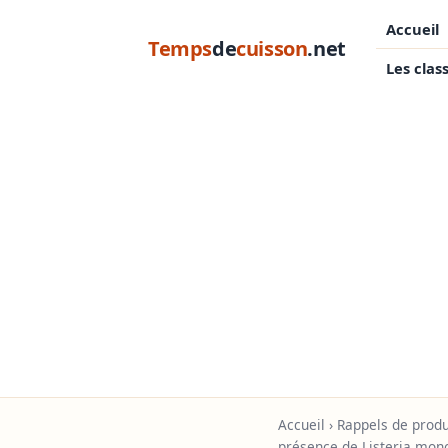
Accueil
Temps
de
cuisson
.net
Les clas
Accueil
›
Rappels de produ
présence de Listeria mon