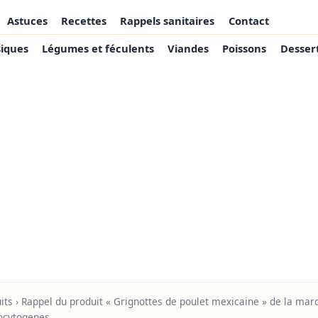
Astuces
Recettes
Rappels sanitaires
Contact
siques
Légumes et féculents
Viandes
Poissons
Desser
its
› Rappel du produit « Grignottes de poulet mexicaine » de la mar
ocytogenes