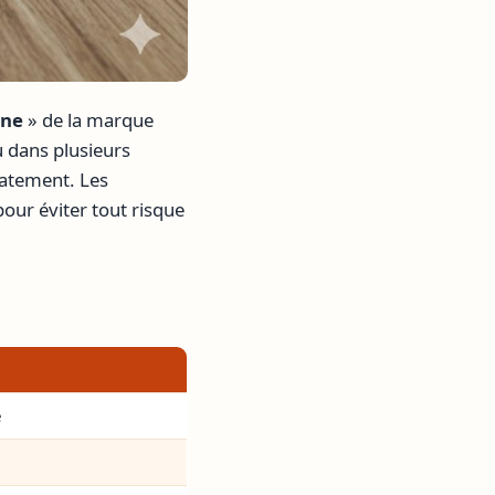
ine
» de la marque
u dans plusieurs
iatement. Les
ur éviter tout risque
e