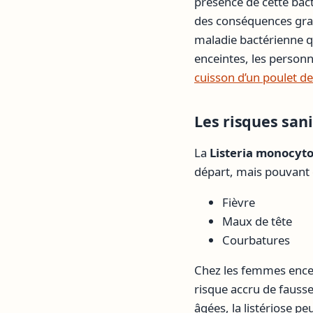
présence de cette bac
des conséquences gra
maladie bactérienne q
enceintes, les person
cuisson d’un poulet de
Les risques san
La
Listeria monocyt
départ, mais pouvant é
Fièvre
Maux de tête
Courbatures
Chez les femmes encei
risque accru de faus
âgées, la listériose 