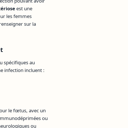
fection pouvant avoir
tériose
est une
pour les femmes
renseigner sur la
t
 spécifiques au
 infection incluent :
our le fœtus, avec un
es immunodéprimées ou
 neurologiques ou