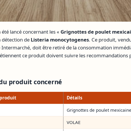
 été lancé concernant les «
Grignottes de poulet mexica
a détection de
Listeria monocytogenes
. Ce produit, vend
e Intermarché, doit être retiré de la consommation imméd
iennent ce produit doivent suivre les recommandations po
 du produit concerné
 produit
Détails
Grignottes de poulet mexicain
VOLAE