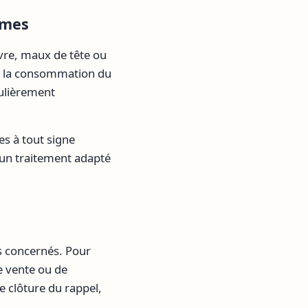
ômes
vre, maux de tête ou
er la consommation du
culièrement
s à tout signe
 un traitement adapté
 concernés. Pour
de vente ou de
de clôture du rappel,