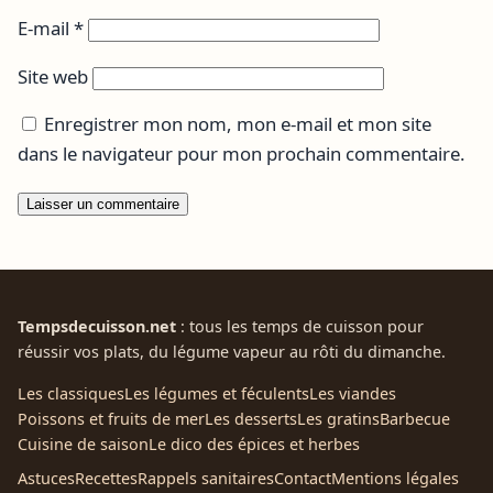
E-mail
*
Site web
Enregistrer mon nom, mon e-mail et mon site
dans le navigateur pour mon prochain commentaire.
Tempsdecuisson.net
: tous les temps de cuisson pour
réussir vos plats, du légume vapeur au rôti du dimanche.
Les classiques
Les légumes et féculents
Les viandes
Poissons et fruits de mer
Les desserts
Les gratins
Barbecue
Cuisine de saison
Le dico des épices et herbes
Astuces
Recettes
Rappels sanitaires
Contact
Mentions légales