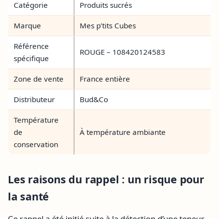
Catégorie
Produits sucrés
Marque
Mes p’tits Cubes
Référence
ROUGE – 108420124583
spécifique
Zone de vente
France entière
Distributeur
Bud&Co
Température
de
À température ambiante
conservation
Les raisons du rappel : un risque pour
la santé
Ce rappel a été initié suite à la détection d’une teneur