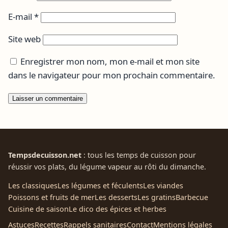
E-mail
*
Site web
Enregistrer mon nom, mon e-mail et mon site
dans le navigateur pour mon prochain commentaire.
Tempsdecuisson.net
: tous les temps de cuisson pour
réussir vos plats, du légume vapeur au rôti du dimanche.
Les classiques
Les légumes et féculents
Les viandes
Poissons et fruits de mer
Les desserts
Les gratins
Barbecue
Cuisine de saison
Le dico des épices et herbes
Astuces
Recettes
Rappels sanitaires
Contact
Mentions légales