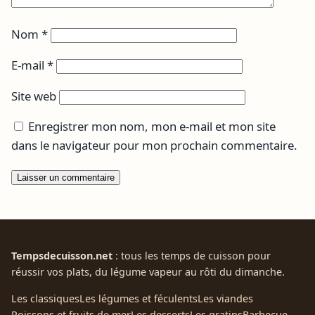
Nom
*
E-mail
*
Site web
Enregistrer mon nom, mon e-mail et mon site
dans le navigateur pour mon prochain commentaire.
Tempsdecuisson.net
: tous les temps de cuisson pour
réussir vos plats, du légume vapeur au rôti du dimanche.
Les classiques
Les légumes et féculents
Les viandes
Poissons et fruits de mer
Les desserts
Les gratins
Barbecue