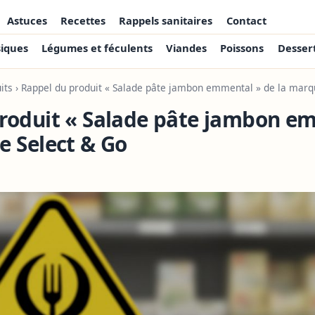
Astuces
Recettes
Rappels sanitaires
Contact
siques
Légumes et féculents
Viandes
Poissons
Desser
its
› Rappel du produit « Salade pâte jambon emmental » de la marq
roduit « Salade pâte jambon e
e Select & Go