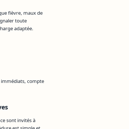
que fièvre, maux de
ignaler toute
charge adaptée.
s immédiats, compte
ves
e sont invités à
dure est simple et