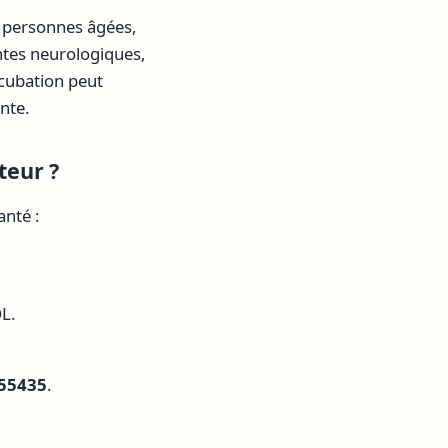
 personnes âgées,
ntes neurologiques,
ncubation peut
nte.
teur ?
anté :
DL.
55435
.