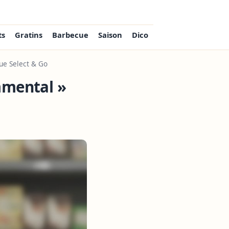
ts
Gratins
Barbecue
Saison
Dico
ue Select & Go
mmental »