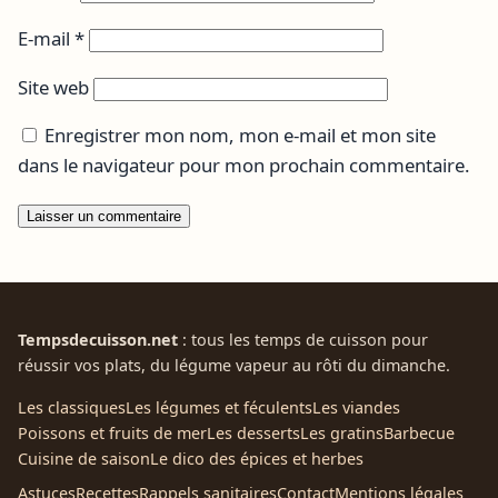
E-mail
*
Site web
Enregistrer mon nom, mon e-mail et mon site
dans le navigateur pour mon prochain commentaire.
Tempsdecuisson.net
: tous les temps de cuisson pour
réussir vos plats, du légume vapeur au rôti du dimanche.
Les classiques
Les légumes et féculents
Les viandes
Poissons et fruits de mer
Les desserts
Les gratins
Barbecue
Cuisine de saison
Le dico des épices et herbes
Astuces
Recettes
Rappels sanitaires
Contact
Mentions légales