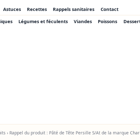
Astuces
Recettes
Rappels sanitaires
Contact
siques
Légumes et féculents
Viandes
Poissons
Desser
its
› Rappel du produit : Pâté de Tête Persille S/At de la marque Ch