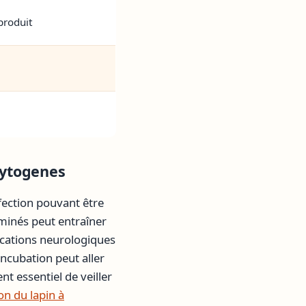
produit
cytogenes
nfection pouvant être
minés peut entraîner
ications neurologiques
incubation peut aller
nt essentiel de veiller
on du lapin à