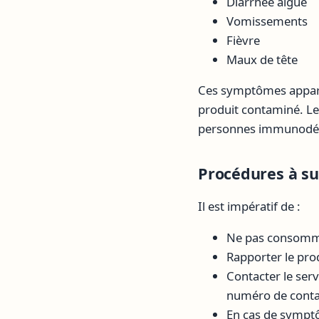
Diarrhée aiguë
Vomissements
Fièvre
Maux de tête
Ces symptômes appara
produit contaminé. Le
personnes immunodépr
Procédures à su
Il est impératif de :
Ne pas consommer
Rapporter le prod
Contacter le se
numéro de contac
En cas de sympt