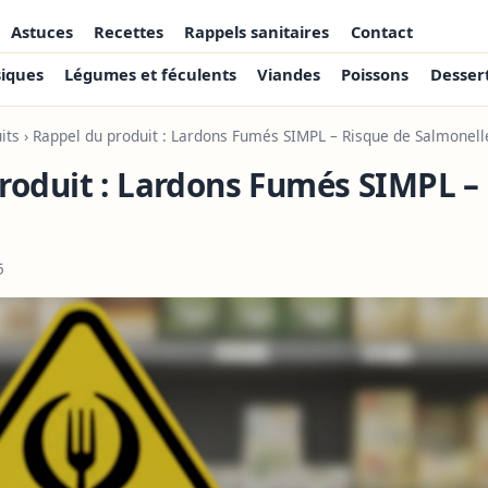
Astuces
Recettes
Rappels sanitaires
Contact
siques
Légumes et féculents
Viandes
Poissons
Desser
its
› Rappel du produit : Lardons Fumés SIMPL – Risque de Salmonell
roduit : Lardons Fumés SIMPL –
5