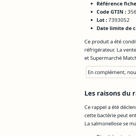
Référence fiche
Code GTIN :
356
Lot :
7393052
Date limite de
Ce produit a été cond
réfrigérateur. La vent
et Supermarché Match,
En complément, nous
Les raisons du r
Ce rappel a été déclen
cette bactérie peut en
La salmonellose se ma