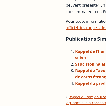
peuvent présenter un r
consommateur doit êt
Pour toute informatio
officiel des rappels de
Publications Simi
Rappel de l’hui
suivre
Saucisson halal
Rappel de Tabo
de corps étran
Rappel du produi
«
Rappel du spray buc
vigilance sur la concent