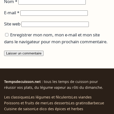
Nom
*
E-mail
*
Site web
Enregistrer mon nom, mon e-mail et mon site
dans le navigateur pour mon prochain commentaire.
Tempsdecuisson.net
: tous les temps de cuisson pour
réussir vos plats, du légume vapeur au rôti du dimanche.
Les classiques
Les légumes et féculents
Les viandes
Poissons et fruits de mer
Les desserts
Les gratins
Barbecue
Cuisine de saison
Le dico des épices et herbes