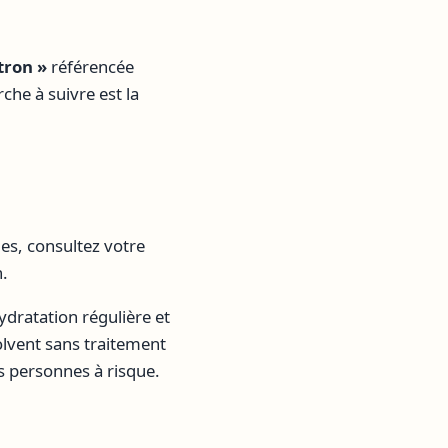
tron »
référencée
he à suivre est la
es, consultez votre
n.
hydratation régulière et
lvent sans traitement
es personnes à risque.