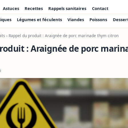
Astuces
Recettes
Rappels sanitaires
Contact
siques
Légumes et féculents
Viandes
Poissons
Desser
its
› Rappel du produit : Araignée de porc marinade thym citron
roduit : Araignée de porc mari
5