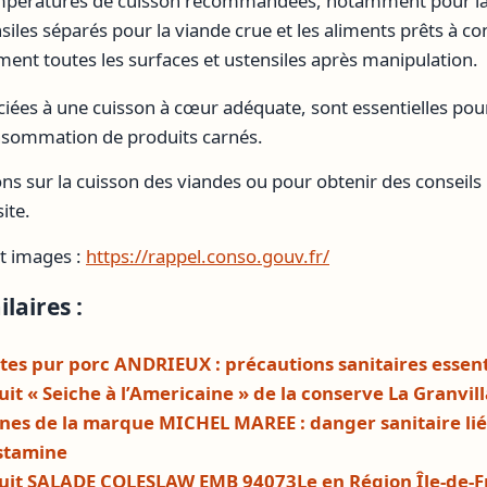
empératures de cuisson recommandées, notamment pour la
nsiles séparés pour la viande crue et les aliments prêts à 
ent toutes les surfaces et ustensiles après manipulation.
iées à une cuisson à cœur adéquate, sont essentielles pour
consommation de produits carnés.
ns sur la cuisson des viandes ou pour obtenir des conseils 
ite.
t images :
https://rappel.conso.gouv.fr/
laires :
ttes pur porc ANDRIEUX : précautions sanitaires essent
it « Seiche à l’Americaine » de la conserve La Granvill
nes de la marque MICHEL MAREE : danger sanitaire lié
istamine
uit SALADE COLESLAW EMB 94073Le en Région Île-de-F