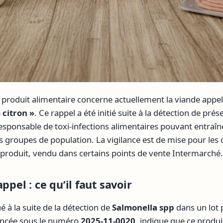
produit alimentaire concerne actuellement la viande appe
citron »
. Ce rappel a été initié suite à la détection de pré
sponsable de toxi-infections alimentaires pouvant entraîn
ns groupes de population. La vigilance est de mise pour l
roduit, vendu dans certains points de vente Intermarché.
ppel : ce qu’il faut savoir
é à la suite de la détection de
Salmonella spp
dans un lot p
rencée sous le numéro
2025-11-0020
, indique que ce produ