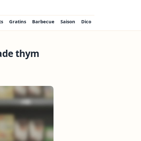
ts
Gratins
Barbecue
Saison
Dico
nade thym