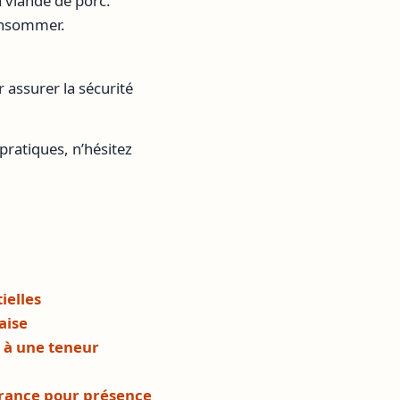
 viande de porc.
consommer.
 assurer la sécurité
pratiques, n’hésitez
ielles
aise
 à une teneur
rance pour présence