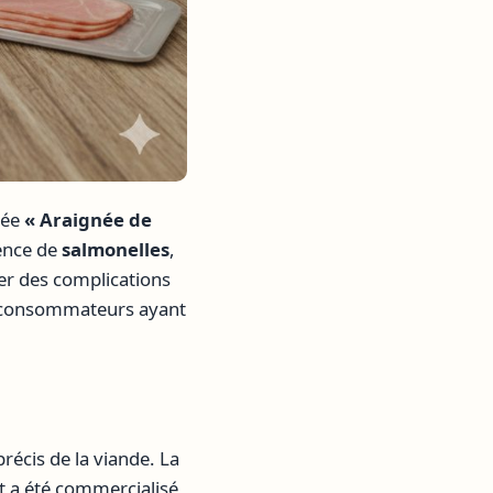
lée
« Araignée de
sence de
salmonelles
,
er des complications
es consommateurs ayant
récis de la viande. La
it a été commercialisé