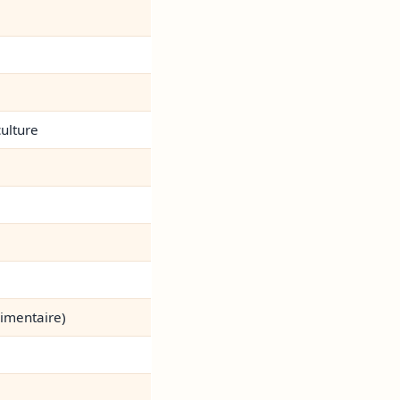
culture
limentaire)