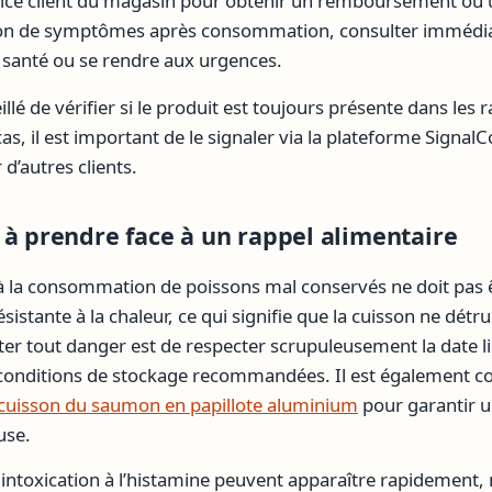
vice client du magasin pour obtenir un remboursement ou
tion de symptômes après consommation, consulter imméd
 santé ou se rendre aux urgences.
illé de vérifier si le produit est toujours présente dans le
 cas, il est important de le signaler via la plateforme SignalC
d’autres clients.
 à prendre face à un rappel alimentaire
é à la consommation de poissons mal conservés ne doit pas êt
sistante à la chaleur, ce qui signifie que la cuisson ne détr
ter tout danger est de respecter scrupuleusement la date l
onditions de stockage recommandées. Il est également con
cuisson du saumon en papillote aluminium
pour garantir u
use.
ntoxication à l’histamine peuvent apparaître rapidement, 