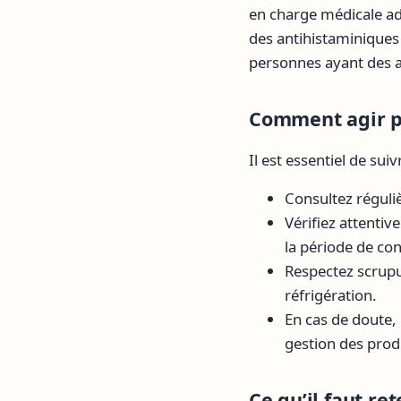
en charge médicale ad
des antihistaminiques 
personnes ayant des a
Comment agir p
Il est essentiel de sui
Consultez réguli
Vérifiez attentiv
la période de co
Respectez scrupu
réfrigération.
En cas de doute, 
gestion des produ
Ce qu’il faut ret