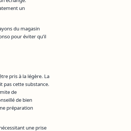
 un échange.
iatement un
s rayons du magasin
onso pour éviter qu’il
re pris à la légère. La
uit pas cette substance.
imite de
seillé de bien
ne préparation
nécessitant une prise