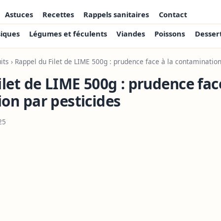
Astuces
Recettes
Rappels sanitaires
Contact
siques
Légumes et féculents
Viandes
Poissons
Desser
its
› Rappel du Filet de LIME 500g : prudence face à la contamination
let de LIME 500g : prudence face
on par pesticides
25