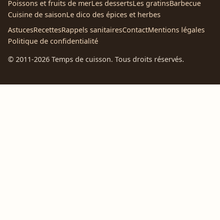
Poissons et fruits de mer
Les desserts
Les gratins
Barbecue
Cuisine de saison
Le dico des épices et herbes
Astuces
Recettes
Rappels sanitaires
Contact
Mentions légales
Politique de confidentialité
© 2011-2026 Temps de cuisson. Tous droits réservés.