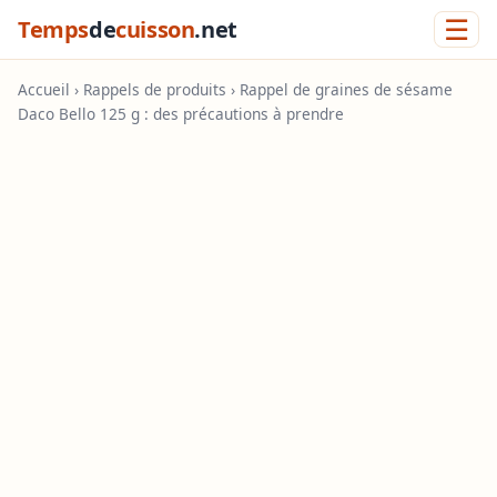
☰
Temps
de
cuisson
.net
Accueil
›
Rappels de produits
› Rappel de graines de sésame
Daco Bello 125 g : des précautions à prendre