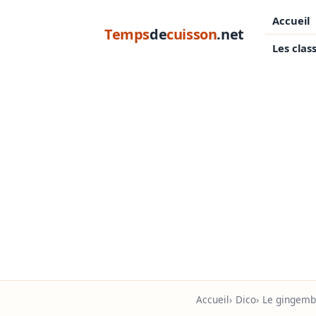
Accueil
Temps
de
cuisson
.net
Les clas
Accueil
Dico
Le gingembre