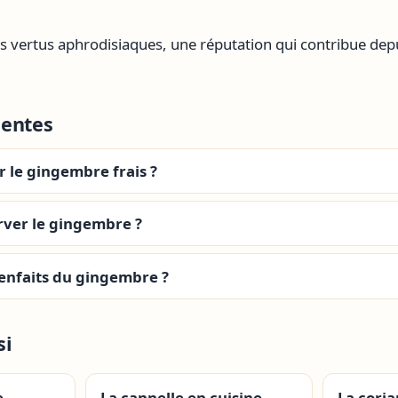
des vertus aphrodisiaques, une réputation qui contribue de
uentes
 le gingembre frais ?
ver le gingembre ?
ienfaits du gingembre ?
si
e
La cannelle en cuisine
La coria