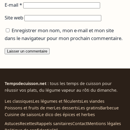
E-mail
*
Site web
Enregistrer mon nom, mon e-mail et mon site
dans le navigateur pour mon prochain commentaire.
Tempsdecuisson.net
: tous les temps de cuisson pour
réussir vos plats, du légume vapeur au rôti du dimanche.
Les classiques
Les légumes et féculents
Les viandes
Poissons et fruits de mer
Les desserts
Les gratins
Barbecue
Cuisine de saison
Le dico des épices et herbes
Astuces
Recettes
Rappels sanitaires
Contact
Mentions légales