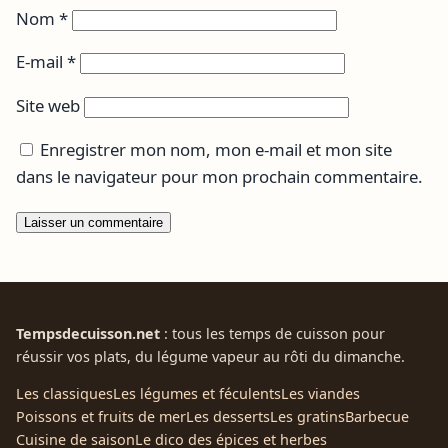
Nom
*
E-mail
*
Site web
Enregistrer mon nom, mon e-mail et mon site
dans le navigateur pour mon prochain commentaire.
Tempsdecuisson.net
: tous les temps de cuisson pour
réussir vos plats, du légume vapeur au rôti du dimanche.
Les classiques
Les légumes et féculents
Les viandes
Poissons et fruits de mer
Les desserts
Les gratins
Barbecue
Cuisine de saison
Le dico des épices et herbes