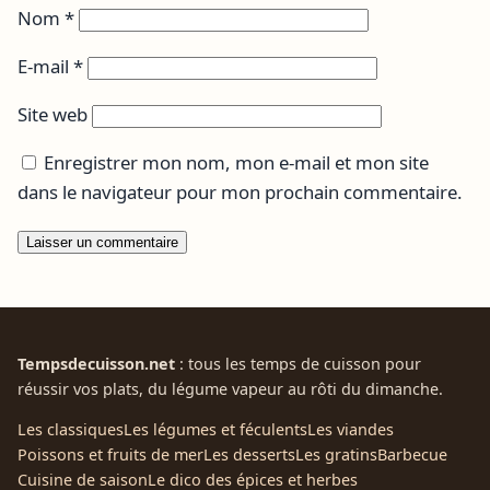
Nom
*
E-mail
*
Site web
Enregistrer mon nom, mon e-mail et mon site
dans le navigateur pour mon prochain commentaire.
Tempsdecuisson.net
: tous les temps de cuisson pour
réussir vos plats, du légume vapeur au rôti du dimanche.
Les classiques
Les légumes et féculents
Les viandes
Poissons et fruits de mer
Les desserts
Les gratins
Barbecue
Cuisine de saison
Le dico des épices et herbes