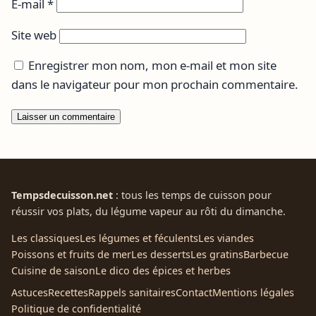
E-mail
*
Site web
Enregistrer mon nom, mon e-mail et mon site
dans le navigateur pour mon prochain commentaire.
Tempsdecuisson.net
: tous les temps de cuisson pour
réussir vos plats, du légume vapeur au rôti du dimanche.
Les classiques
Les légumes et féculents
Les viandes
Poissons et fruits de mer
Les desserts
Les gratins
Barbecue
Cuisine de saison
Le dico des épices et herbes
Astuces
Recettes
Rappels sanitaires
Contact
Mentions légales
Politique de confidentialité