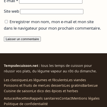
E-mail
*
Site web
Enregistrer mon nom, mon e-mail et mon site
dans le navigateur pour mon prochain commentaire.
Tempsdecuisson.net
: tous les temps de cuisson pour
réussir vos plats, du légume vapeur au rôti du dimanche.
Les classiques
Les légumes et féculents
Les viandes
Poissons et fruits de mer
Les desserts
Les gratins
Barbecue
Cuisine de saison
Le dico des épices et herbes
Astuces
Recettes
Rappels sanitaires
Contact
Mentions légales
Politique de confidentialité