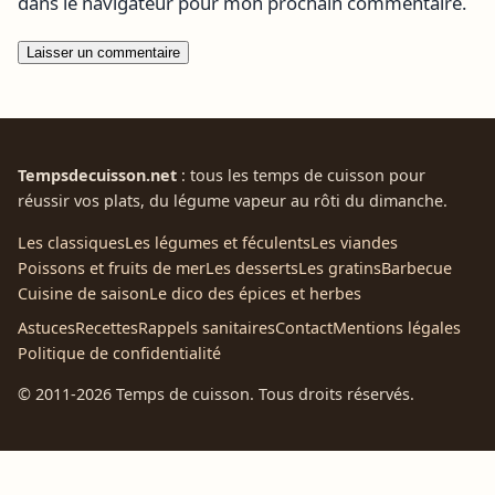
dans le navigateur pour mon prochain commentaire.
Tempsdecuisson.net
: tous les temps de cuisson pour
réussir vos plats, du légume vapeur au rôti du dimanche.
Les classiques
Les légumes et féculents
Les viandes
Poissons et fruits de mer
Les desserts
Les gratins
Barbecue
Cuisine de saison
Le dico des épices et herbes
Astuces
Recettes
Rappels sanitaires
Contact
Mentions légales
Politique de confidentialité
© 2011-2026 Temps de cuisson. Tous droits réservés.