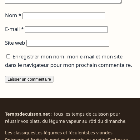
Nom
*
E-mail
*
Site web
Enregistrer mon nom, mon e-mail et mon site
dans le navigateur pour mon prochain commentaire.
Tempsdecuisson.net
: tous les temps de cuisson pour
réussir vos plats, du légume vapeur au rôti du dimanche.
Les classiques
Les légumes et féculents
Les viandes
Poissons et fruits de mer
Les desserts
Les gratins
Barbecue