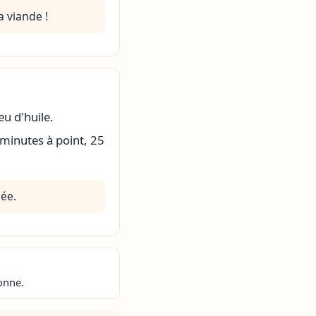
a viande !
eu d'huile.
 minutes à point, 25
lée.
onne.