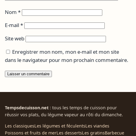
Nom
*
E-mail
*
Site web
Enregistrer mon nom, mon e-mail et mon site
dans le navigateur pour mon prochain commentaire.
Tempsdecuisson.net
: tous les temps de cuisson pour
réussir vos plats, du légume vapeur au rôti du dimanche.
Les classiques
Les légumes et féculents
Les viandes
Poissons et fruits de mer
Les desserts
Les gratins
Barbecue