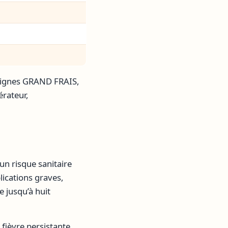
seignes GRAND FRAIS,
érateur,
un risque sanitaire
lications graves,
 jusqu’à huit
ièvre persistante,