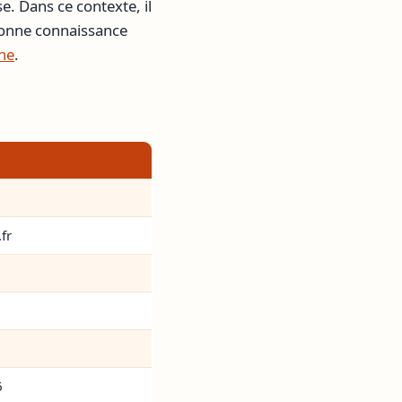
se. Dans ce contexte, il
bonne connaissance
ine
.
fr
6