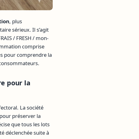
tion
, plus
ire sérieux. Il s’agit
FRAIS / FRESH / mon-
nsommation comprise
lles pour comprendre la
es consommateurs.
re pour la
ectoral. La société
our préserver la
ise que tous les lots
té déclenchée suite à