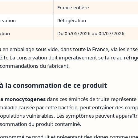
France entière
rvation
Réfrigération
ation
Du 05/05/2026 au 04/07/2026
u en emballage sous vide, dans toute la France, via les en
fr. La conservation doit impérativement se faire au réfrig
commandations du fabricant.
s à la consommation de ce produit
ria monocytogenes
dans ces émincés de truite représente 
, maladie causée par cette bactérie, peut entraîner des comp
pulations vulnérables. Les symptômes peuvent apparaître
nsommation du produit contaminé.
consommé ce produit et présentant des signes comme une f