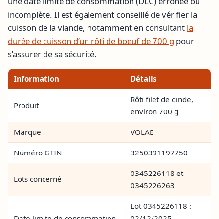
une date limite de consommation (DLC) erronée ou
incomplète. Il est également conseillé de vérifier la
cuisson de la viande, notamment en consultant
la
durée de cuisson d’un rôti de boeuf de 700 g
pour
s’assurer de sa sécurité.
Information
Détails
Rôti filet de dinde,
Produit
environ 700 g
Marque
VOLAE
Numéro GTIN
3250391197750
0345226118 et
Lots concerné
0345226263
Lot 0345226118 :
Date limite de consommation
02/12/2025