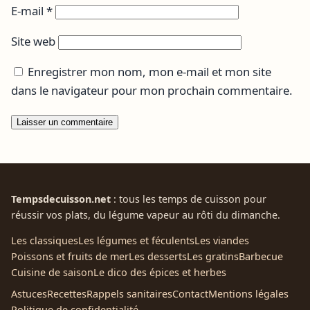
E-mail
*
Site web
Enregistrer mon nom, mon e-mail et mon site
dans le navigateur pour mon prochain commentaire.
Tempsdecuisson.net
: tous les temps de cuisson pour
réussir vos plats, du légume vapeur au rôti du dimanche.
Les classiques
Les légumes et féculents
Les viandes
Poissons et fruits de mer
Les desserts
Les gratins
Barbecue
Cuisine de saison
Le dico des épices et herbes
Astuces
Recettes
Rappels sanitaires
Contact
Mentions légales
Politique de confidentialité