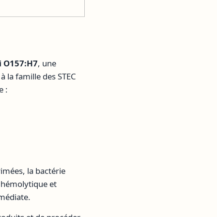
li O157:H7
, une
à la famille des STEC
e :
imées, la bactérie
 hémolytique et
médiate.