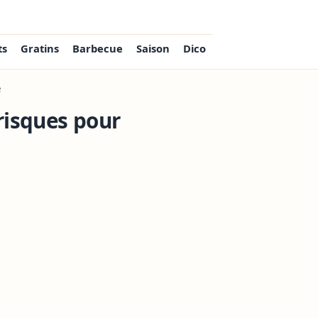
ts
Gratins
Barbecue
Saison
Dico
é
risques pour