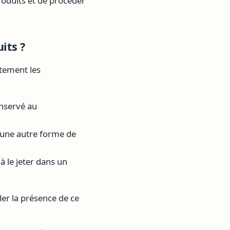
roduits et de procéder
its ?
tement les
onservé au
 une autre forme de
à le jeter dans un
ler la présence de ce