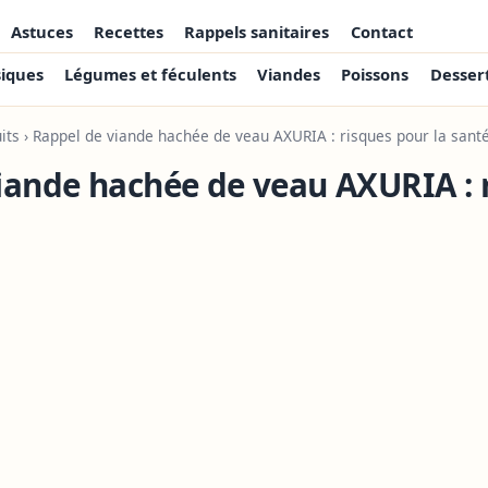
Astuces
Recettes
Rappels sanitaires
Contact
siques
Légumes et féculents
Viandes
Poissons
Desser
its
› Rappel de viande hachée de veau AXURIA : risques pour la sant
iande hachée de veau AXURIA : 