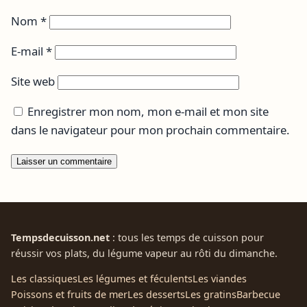
Nom
*
E-mail
*
Site web
Enregistrer mon nom, mon e-mail et mon site
dans le navigateur pour mon prochain commentaire.
Tempsdecuisson.net
: tous les temps de cuisson pour
réussir vos plats, du légume vapeur au rôti du dimanche.
Les classiques
Les légumes et féculents
Les viandes
Poissons et fruits de mer
Les desserts
Les gratins
Barbecue