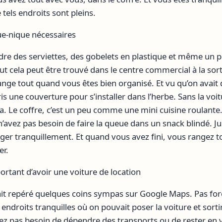
e tels endroits sont pleins.
ue-nique nécessaires
dre des serviettes, des gobelets en plastique et même un p
t cela peut être trouvé dans le centre commercial à la sort
ge tout quand vous êtes bien organisé. Et vu qu’on avait d
s une couverture pour s’installer dans l’herbe. Sans la voit
ça. Le coffre, c’est un peu comme une mini cuisine roulante
n’avez pas besoin de faire la queue dans un snack blindé. Jus
ger tranquillement. Et quand vous avez fini, vous rangez t
er.
rtant d’avoir une voiture de location
vait repéré quelques coins sympas sur Google Maps. Pas fo
 endroits tranquilles où on pouvait poser la voiture et sorti
ez pas besoin de dépendre des transports ou de rester en vi