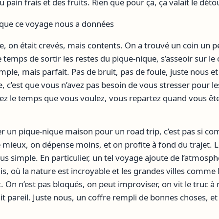
 pain frais et des fruits. Rien que pour ça, ça valait le détou
 que ce voyage nous a données
née, on était crevés, mais contents. On a trouvé un coin un 
 temps de sortir les restes du pique-nique, s’asseoir sur le 
 simple, mais parfait. Pas de bruit, pas de foule, juste nous et
re, c’est que vous n’avez pas besoin de vous stresser pour le
tez le temps que vous voulez, vous repartez quand vous ête
 un pique-nique maison pour un road trip, c’est pas si com
ieux, on dépense moins, et on profite à fond du trajet. Le
lus simple. En particulier, un tel voyage ajoute de l’atmosp
s, où la nature est incroyable et les grandes villes comme
 On n’est pas bloqués, on peut improviser, on vit le truc à 
ait pareil. Juste nous, un coffre rempli de bonnes choses, et 