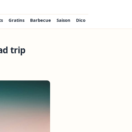
ts
Gratins
Barbecue
Saison
Dico
d trip