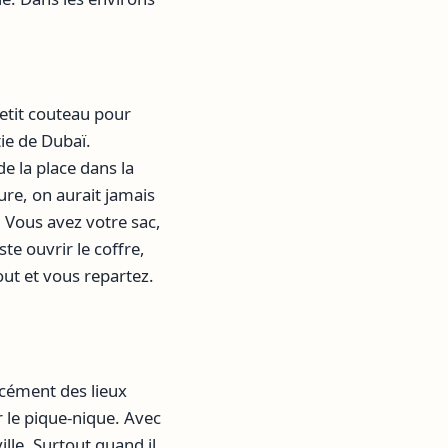
etit couteau pour
ie de Dubaï.
e la place dans la
ure, on aurait jamais
. Vous avez votre sac,
te ouvrir le coffre,
out et vous repartez.
rcément des lieux
r le pique-nique. Avec
lle. Surtout quand il